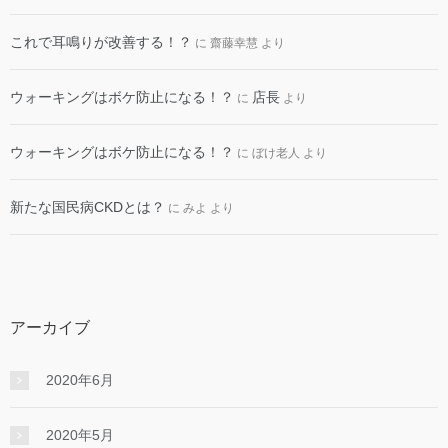
これで耳鳴りが改善する！？
に
齋藤幸慧
より
ウォーキングはボケ防止になる！？
店長
に
より
ウォーキングはボケ防止になる！？
に
ぼけ老人
より
新たな国民病CKDとは？
に
みよ
より
アーカイブ
2020年6月
2020年5月