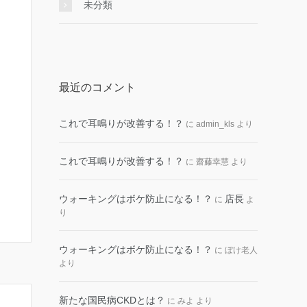
未分類
最近のコメント
これで耳鳴りが改善する！？
に
admin_kls
より
これで耳鳴りが改善する！？
に
齋藤幸慧
より
ウォーキングはボケ防止になる！？
店長
に
よ
り
ウォーキングはボケ防止になる！？
に
ぼけ老人
より
新たな国民病CKDとは？
に
みよ
より